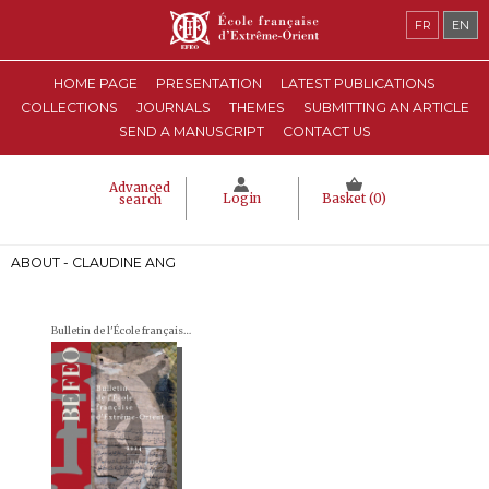
FR
EN
HOME PAGE
PRESENTATION
LATEST PUBLICATIONS
COLLECTIONS
JOURNALS
THEMES
SUBMITTING AN ARTICLE
SEND A MANUSCRIPT
CONTACT US
Advanced
Login
Basket (
0
)
search
ABOUT - CLAUDINE ANG
Bulletin de l'École française d'Extrême-Orient (BEFEO)