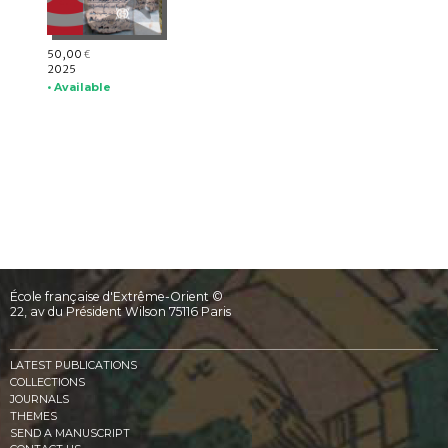
50,00
€
2025
• Available
École française d'Extrême-Orient ©
22, av du Président Wilson 75116 Paris
LATEST PUBLICATIONS
COLLECTIONS
JOURNALS
THEMES
SEND A MANUSCRIPT