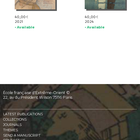
40,00
40,00
€
€
2021
2024
• Available
• Available
École française d'Extrême-Orient ©
22, av du Président Wilson 75116 Paris
LATEST PUBLICATIONS
COLLECTIONS
JOURNALS
THEMES
SEND A MANUSCRIPT