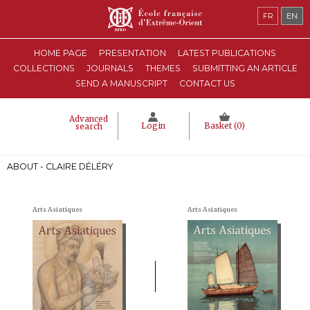
FR
EN
HOME PAGE
PRESENTATION
LATEST PUBLICATIONS
COLLECTIONS
JOURNALS
THEMES
SUBMITTING AN ARTICLE
SEND A MANUSCRIPT
CONTACT US
Advanced
Login
Basket (
0
)
search
ABOUT - CLAIRE DÉLÉRY
Arts Asiatiques
Arts Asiatiques