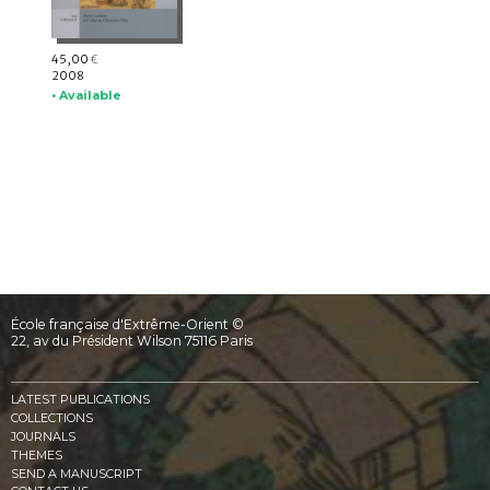
45,00
€
2008
• Available
École française d'Extrême-Orient ©
22, av du Président Wilson 75116 Paris
LATEST PUBLICATIONS
COLLECTIONS
JOURNALS
THEMES
SEND A MANUSCRIPT