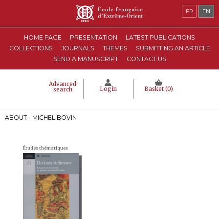
FR
EN
HOME PAGE
PRESENTATION
LATEST PUBLICATIONS
COLLECTIONS
JOURNALS
THEMES
SUBMITTING AN ARTICLE
SEND A MANUSCRIPT
CONTACT US
Advanced
Login
Basket (
0
)
search
ABOUT - MICHEL BOVIN
Études thématiques