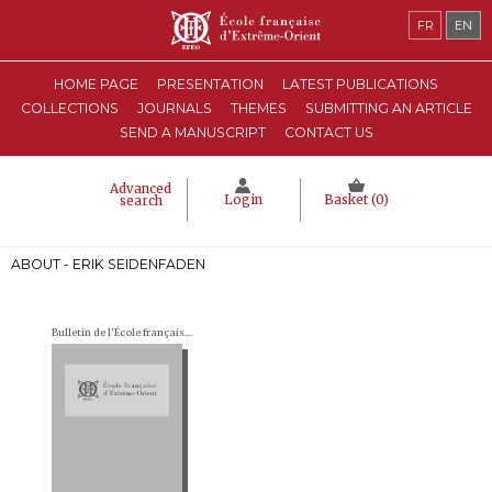
FR
EN
HOME PAGE
PRESENTATION
LATEST PUBLICATIONS
COLLECTIONS
JOURNALS
THEMES
SUBMITTING AN ARTICLE
SEND A MANUSCRIPT
CONTACT US
Advanced
Login
Basket (
0
)
search
ABOUT - ERIK SEIDENFADEN
Bulletin de l'École française d'Extrême-Orient (BEFEO)