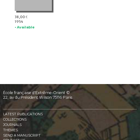
38,00
€
1954
• Available
École française d'Extrême-Orient ©
22, av du Président Wilson 75116 Paris
LATEST PUBLICATIONS
COLLECTIONS
JOURNALS
THEMES
SEND A MANUSCRIPT