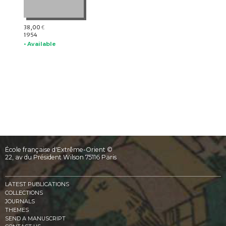
38,00
€
1954
• Available
École française d'Extrême-Orient ©
22, av du Président Wilson 75116 Paris
LATEST PUBLICATIONS
COLLECTIONS
JOURNALS
THEMES
SEND A MANUSCRIPT