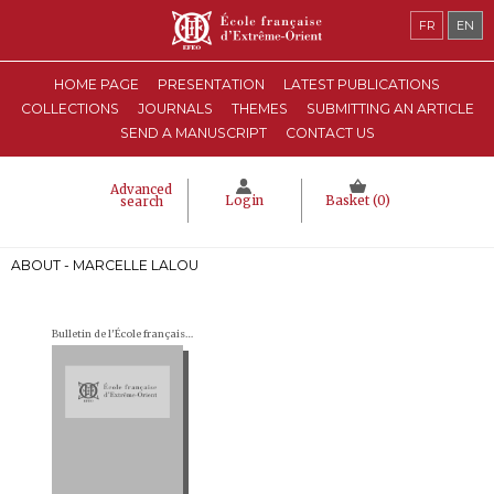
FR
EN
HOME PAGE
PRESENTATION
LATEST PUBLICATIONS
COLLECTIONS
JOURNALS
THEMES
SUBMITTING AN ARTICLE
SEND A MANUSCRIPT
CONTACT US
Advanced
Login
Basket (
0
)
search
ABOUT - MARCELLE LALOU
Bulletin de l'École française d'Extrême-Orient (BEFEO)