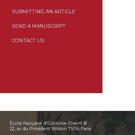
SUBMITTING AN ARTICLE
SEND A MANUSCRIPT
CONTACT US
École française d'Extrême-Orient ©
22, av du Président Wilson 75116 Paris