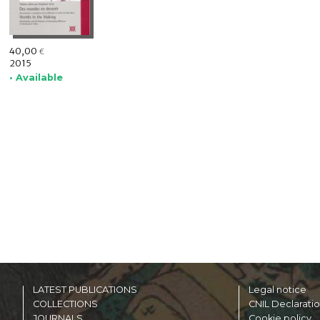
40,00
€
2015
• Available
LATEST PUBLICATIONS
Legal notice
COLLECTIONS
CNIL Declarati
JOURNALS
Cookie policy