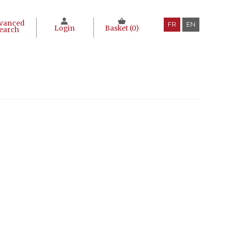
vanced
FR
EN
Login
Basket (
0
)
earch